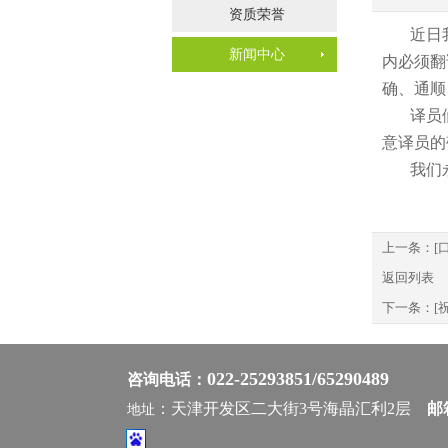
资质荣誉
近日
新闻中心
内必须翻
确、通顺
译员
意译员的
我们
上一条：
[
返回列表
下一条：
[
022-25293851/65290489
咨询电话：
：天津开发区二大街3号海晶汇利2层
邮箱
地址