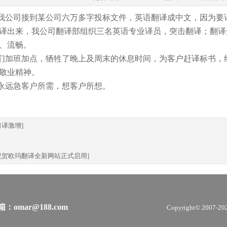
我公司接到某公司六万多字投标文件，英语翻译成中文，因为要
译出来，我公司翻译部组织三名英语专业译员，突击翻译；翻译
、流畅。
们加班加点，牺牲了晚上及周末的休息时间，为客户赶译标书，
敬业精神。
永远急客户所需，想客户所想。
口译激增]
祝贺欧玛翻译全新网站正式启用]
：omar@188.com
Copyright© 2007-2