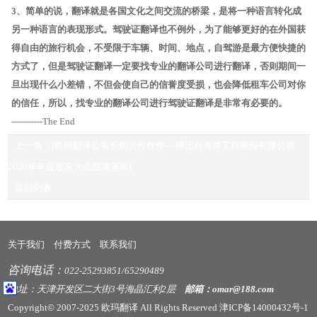
3、简单的说，翻译就是各国文化之间交流的桥梁，是将一种语言转化成
另一种语言的表现形式。驾驶证翻译也不例外，为了能够更好的在外国获
得自由的旅行机会，不受限于车辆、时间、地点，自驾游是最方便快捷的
方式了，但是驾驶证翻译一定要找专业的翻译公司进行翻译，否则期间一
旦出现什么小差错，不但会使自己的信誉度受损，也会降低租车公司对你
的信任，所以，找专业的翻译公司进行驾驶证翻译是非常有必要的。
-----------The End
上一条：
[欧玛翻译公司长期合作伙伴--- 博迈科海洋工程股份有限公司
2020年年度股东大会圆满落幕]
返回列表
下一条：
[欧玛翻译与华夏人寿保险建立合作，助力“健康中国”战略]
关于我们
付费方式
联系我们
咨询电话：
022-25293851/65290489
地址
：天津开发区二大街3号海晶汇利2层
邮箱：omar@188.com
Copyright© 2007-2025 欧玛翻译 All Rights Reserved
津ICP备14000432号-1