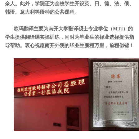
余人。此外，学院还为全校学生开设英、日、德、法、俄、
韩语、意大利等语种的公共课程。
欧玛翻译主要为
南开大学翻译硕士专业学位（
MTI）
的
学生提供翻译课实操训练，同时为毕业生的择业选择提供指
导帮助。衷心祝愿南开外院的毕业生鹏程万里，前程似锦！